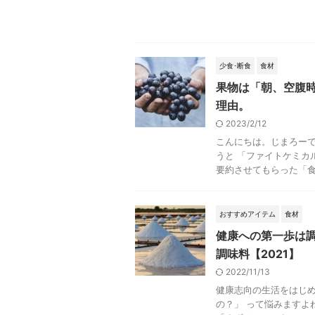
少食･断食
食材
果物は「朝、空腹
理由。
2023/2/12
こんにちは。じまろーで
うと 「ファイトケミカ
要約させてもらった「食と
おすすめアイテム
食材
健康への第一歩は
調味料【2021】
2022/11/13
健康志向の生活をはじめ
の？」 って悩みますよ