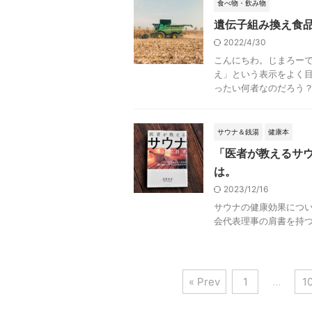
食べ物・飲み物
遺伝子組み換え食
2022/4/30
こんにちわ。じまろーで
え」という表示をよく目
ったい何者なのだろう？健
サウナ＆銭湯
健康本
「医者が教えるサ
は。
2023/12/16
サウナの健康効果につ
会代表理事の肩書を持
« Prev
1
…
1