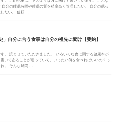
す。 この記事は、下のような方に向けて書いています。 こんな
 自分の睡眠時間や睡眠の質を精度高く管理したい。 自分の眠っ
たい。 信頼 ...
年史」自分に合う食事は自分の祖先に聞け【要約】
す。 読ませていただきました。 いろいろな食に関する健康本が
つ書いてあることが違っていて、いったい何を食べればいいの？っ
。 そんな疑問 ...