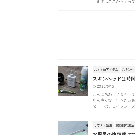
「まずはここから」っての
おすすめアイテム
スキンヘ
スキンヘッドは時
2025/6/15
こんにちわ！じまろーで
だん薄くなってきた頭頂
ター」のジェイソン・ステ
サウナ＆銭湯
健康的な生活
お風呂の換気扇は