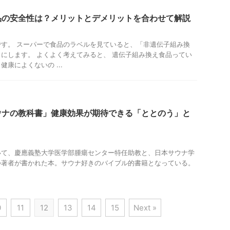
品の安全性は？メリットとデメリットを合わせて解説
す。 スーパーで食品のラベルを見ていると、「非遺伝子組み換
にします。 よくよく考えてみると、 遺伝子組み換え食品ってい
康によくないの ...
ウナの教科書」健康効果が期待できる「ととのう」と
いて、慶應義塾大学医学部腫瘍センター特任助教と、日本サウナ学
つ著者が書かれた本。サウナ好きのバイブル的書籍となっている。
0
11
12
13
14
15
Next »