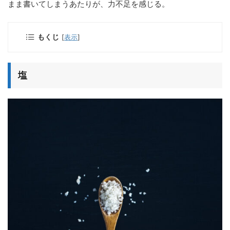
まま書いてしまうあたりが、力不足を感じる。
もくじ
[
表示
]
塩