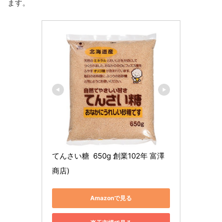
ます。
てんさい糖  650g 創業102年 富澤
商店)
Amazonで見る