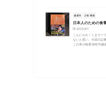
健康本
少食･断食
日本人のための食
2023/4/1
こんにちわ！じまろー
ないと思い、今回の記
この本の執筆当時70歳過