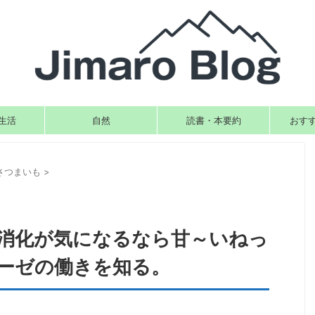
生活
自然
読書・本要約
おす
さつまいも
>
消化が気になるなら甘～いねっ
ーゼの働きを知る。