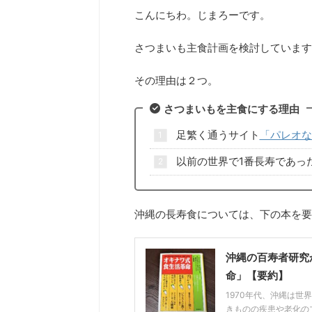
こんにちわ。じまろーです。
さつまいも主食計画を検討しています
その理由は２つ。
さつまいもを主食にする理由
足繁く通うサイト
「パレオな
以前の世界で1番長寿であっ
沖縄の長寿食については、下の本を要
沖縄の百寿者研究
命」【要約】
1970年代、沖縄は
きものの疾患や老化の