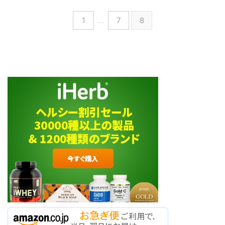
1
…
7
8